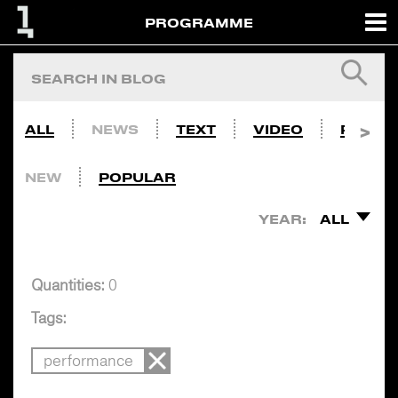
PROGRAMME
ALL
NEWS
TEXT
VIDEO
PHOTO
NEW
POPULAR
YEAR:
ALL
Quantities:
0
Tags:
performance