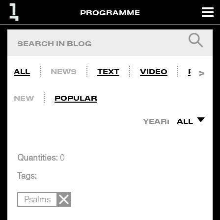
PROGRAMME
ALL
NEWS
TEXT
VIDEO
PHOTO
NEW
POPULAR
YEAR:
ALL
Quantities:
0
Tags:
Psalms