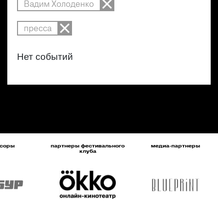
Вадим Холоденко
пресса
Нет событий
соры
партнеры фестивального
медиа-партнеры
клуба