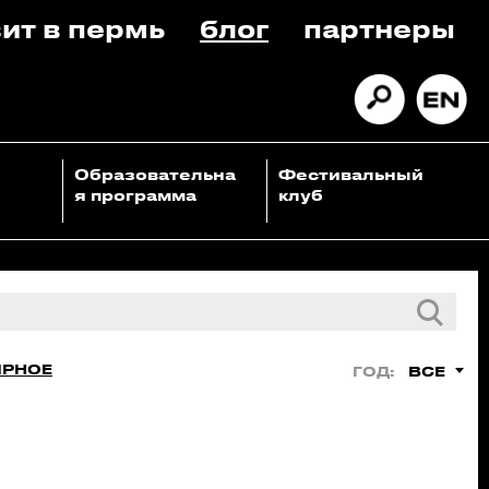
ит в пермь
блог
партнеры
Образовательна
Фестивальный
я программа
клуб
ЯРНОЕ
ВСЕ
ГОД: