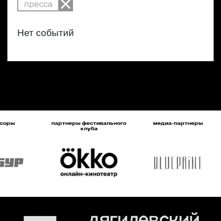
пресса
Нет событий
соры
партнеры фестивального
медиа-партнеры
клуба