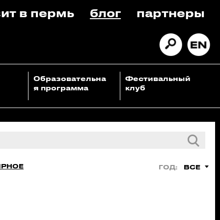
ит в пермь
блог
партнеры
Образовательна
Фестивальный
я программа
клуб
ЯРНОЕ
ВСЕ
ГОД: