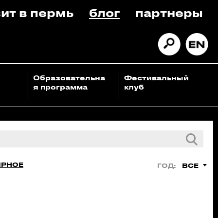
ит в пермь
блог
партнеры
Образовательна
Фестивальный
я программа
клуб
ЯРНОЕ
ВСЕ
ГОД: