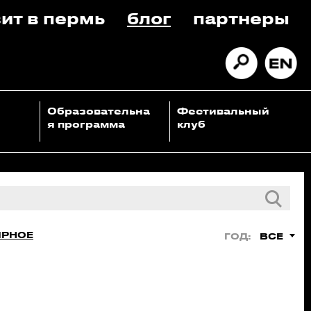
ит в пермь
блог
партнеры
Образовательна
Фестивальный
я программа
клуб
ЯРНОЕ
ВСЕ
ГОД: