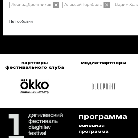
Леонид Десятников
Алексей Гориболь
Вадим Хол
Нет событий
партнеры
медиа-партнеры
фестивального клуба
программа
основная
программа