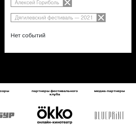
Алексей Гориболь
Дягилевский фестиваль — 2021
Нет событий
соры
партнеры фестивального
медиа-партнеры
клуба