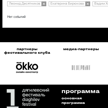
Леонид Десятников
Екатерина Бирюкова
Вадим Х
Нет событий
партнеры
медиа-партнеры
фестивального клуба
программа
основная
программа