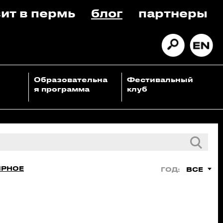
ит в пермь
блог
партнеры
Образовательна
Фестивальный
я программа
клуб
ЯРНОЕ
ВСЕ
ГОД: