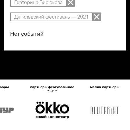
Екатерина Бирюкова
Дягилевский фестиваль — 2021
Нет событий
соры
партнеры фестивального
медиа-партнеры
клуба