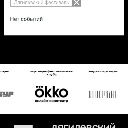
Дягилевский фестиваль
Нет событий
соры
партнеры фестивального
медиа-партнеры
клуба