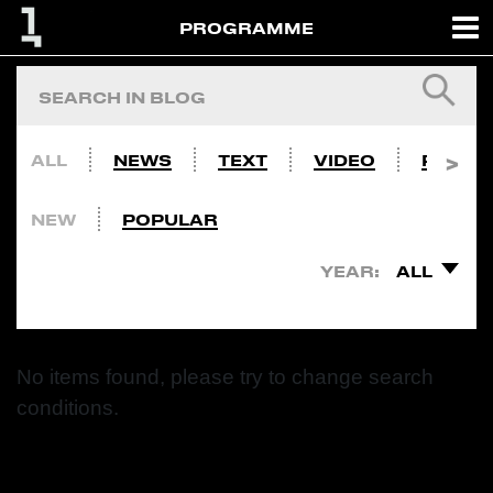
PROGRAMME
ALL
NEWS
TEXT
VIDEO
PHOTO
NEW
POPULAR
YEAR:
ALL
No items found, please try to change search
conditions.