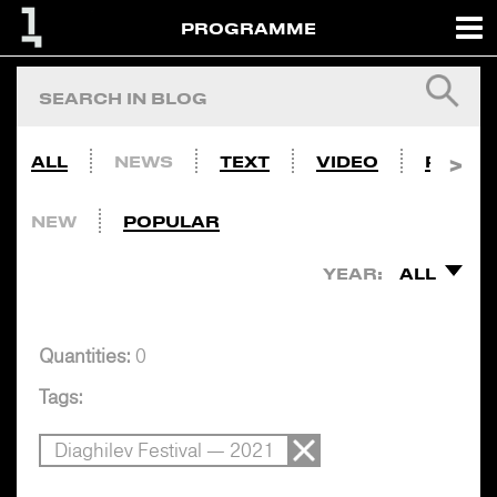
PROGRAMME
ALL
NEWS
TEXT
VIDEO
PHOTO
NEW
POPULAR
YEAR:
ALL
Quantities:
0
Tags:
Diaghilev Festival — 2021