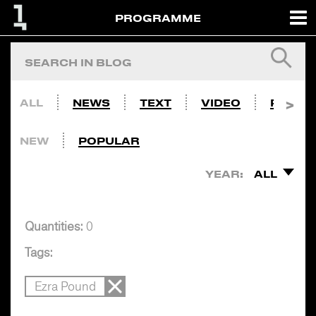
PROGRAMME
ALL
NEWS
TEXT
VIDEO
PHOTO
NEW
POPULAR
YEAR:
ALL
Quantities:
0
Tags:
Ezra Pound