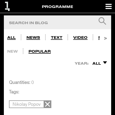
PROGRAMME
ALL
NEWS
TEXT
VIDEO
PHOTO
NEW
POPULAR
YEAR:
ALL
Quantities:
0
Tags:
Nikolay Popov