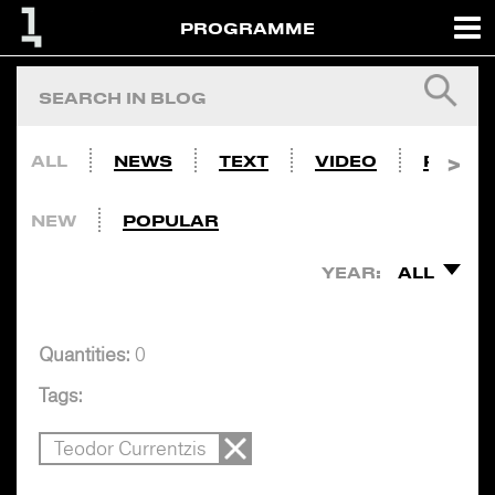
PROGRAMME
ALL
NEWS
TEXT
VIDEO
PHOTO
NEW
POPULAR
YEAR:
ALL
Quantities:
0
Tags:
Teodor Currentzis