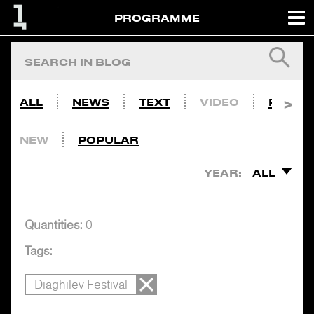
PROGRAMME
ALL
NEWS
TEXT
VIDEO
PHOTO
NEW
POPULAR
YEAR:
ALL
Quantities:
0
Tags:
Diaghilev Festival