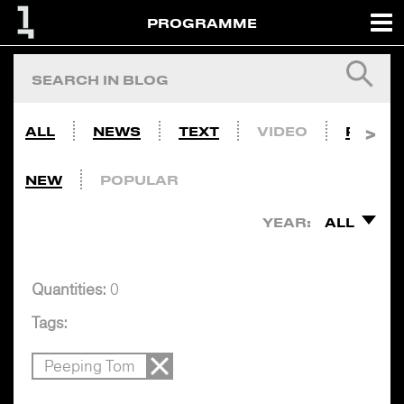
PROGRAMME
ALL
NEWS
TEXT
VIDEO
PHOTO
NEW
POPULAR
YEAR:
ALL
Quantities:
0
Tags:
Peeping Tom