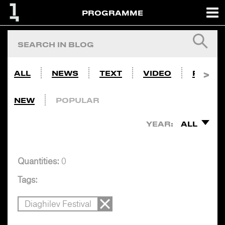
PROGRAMME
ALL
NEWS
TEXT
VIDEO
PHOTO
NEW
POPULAR
YEAR:
ALL
Quantities:
0
Tags:
Diaghilev Festival