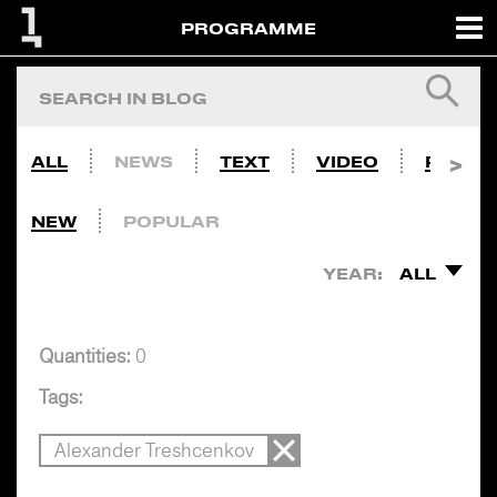
PROGRAMME
ALL
NEWS
TEXT
VIDEO
PHOTO
NEW
POPULAR
YEAR:
ALL
Quantities:
0
Tags:
Alexander Treshcenkov