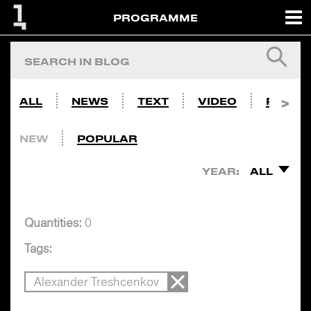
PROGRAMME
ALL
NEWS
TEXT
VIDEO
PHOTO
NEW
POPULAR
YEAR:
ALL
Quantities:
0
Tags:
Alexander Treshcenkov