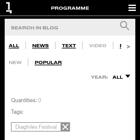
PROGRAMME
ALL
NEWS
TEXT
VIDEO
PHOTO
NEW
POPULAR
YEAR:
ALL
Quantities:
0
Tags:
Diaghilev Festival