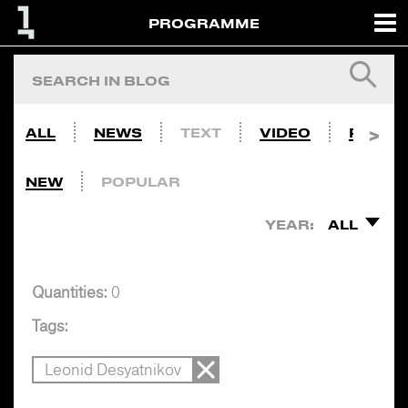
PROGRAMME
ALL
NEWS
TEXT
VIDEO
PHOTO
NEW
POPULAR
YEAR:
ALL
Quantities:
0
Tags:
Leonid Desyatnikov