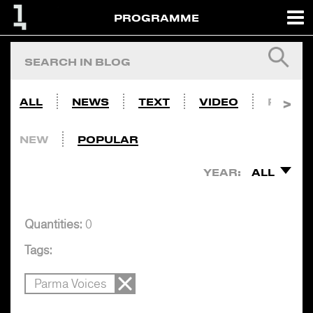
PROGRAMME
ALL
NEWS
TEXT
VIDEO
PHOTO
NEW
POPULAR
YEAR:
ALL
Quantities:
0
Tags:
Parma Voices