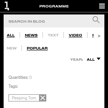
PROGRAMME
ALL
NEWS
TEXT
VIDEO
PHOTO
NEW
POPULAR
YEAR:
ALL
Quantities:
0
Tags:
Peeping Tom