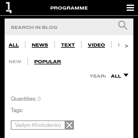
PROGRAMME
ALL
NEWS
TEXT
VIDEO
PHOTO
NEW
POPULAR
YEAR:
ALL
Quantities:
0
Tags:
Vadym Kholodenko