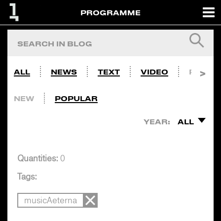
PROGRAMME
ALL
NEWS
TEXT
VIDEO
PHOTO
NEW
POPULAR
YEAR:
ALL
Quantities:
0
Tags:
musicAeterna