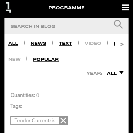
PROGRAMME
ALL
NEWS
TEXT
VIDEO
PHOTO
NEW
POPULAR
YEAR:
ALL
Quantities:
0
Tags:
Teodor Currentzis