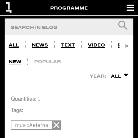
PROGRAMME
ALL
NEWS
TEXT
VIDEO
PHOTO
NEW
POPULAR
YEAR:
ALL
Quantities:
0
Tags:
musicAeterna