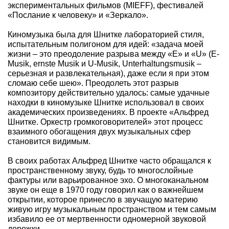
экспериментальных фильмов (MIEFF), фестивалей
«Послание к человеку» и «Зеркало».
Киномузыка была для Шнитке лабораторией стиля,
испытательным полигоном для идей: «задача моей
жизни – это преодоление разрыва между «Е» и «U» (E-
Musik, ernste Musik и U-Musik, Unterhaltungsmusik –
серьезная и развлекательная), даже если я при этом
сломаю себе шею». Преодолеть этот разрыв
композитору действительно удалось: самые удачные
находки в киномузыке Шнитке использовал в своих
академических произведениях. В проекте «Альфред
Шнитке. Оркестр громкоговорителей» этот процесс
взаимного обогащения двух музыкальных сфер
становится видимым.
В своих работах Альфред Шнитке часто обращался к
пространственному звуку, будь то многослойные
фактуры или варьированное эхо. О многоканальном
звуке он еще в 1970 году говорил как о важнейшем
открытии, которое принесло в звучащую материю
живую игру музыкальным пространством и тем самым
избавило ее от мертвенности одномерной звуковой
дорожки.