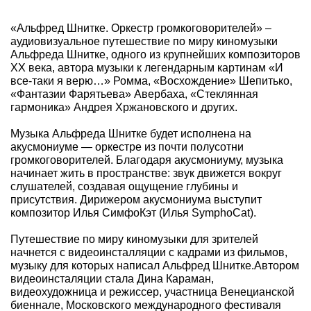
«Альфред Шнитке. Оркестр громкоговорителей» –
аудиовизуальное путешествие по миру киномузыки
Альфреда Шнитке, одного из крупнейших композиторов
XX века, автора музыки к легендарным картинам «И
все-таки я верю…» Ромма, «Восхождение» Шепитько,
«Фантазии Фарятьева» Авербаха, «Стеклянная
гармоника» Андрея Хржановского и других.
Музыка Альфреда Шнитке будет исполнена на
акусмониуме — оркестре из почти полусотни
громкоговорителей. Благодаря акусмониуму, музыка
начинает жить в пространстве: звук движется вокруг
слушателей, создавая ощущение глубины и
присутствия. Дирижером акусмониума выступит
композитор Илья СимфоКэт (Илья SymphoСat).
Путешествие по миру киномузыки для зрителей
начнется с видеоинсталляции с кадрами из фильмов,
музыку для которых написал Альфред Шнитке.Автором
видеоинсталяции стала Дина Караман,
видеохудожница и режиссер, участница Венецианской
биеннале, Московского международного фестиваля