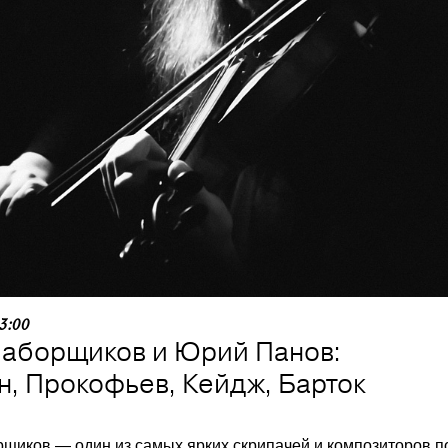
23:00
Наборщиков и Юрий Панов:
, Прокофьев, Кейдж, Барток
щиков — один из самых ярких скрипачей и композиторов п