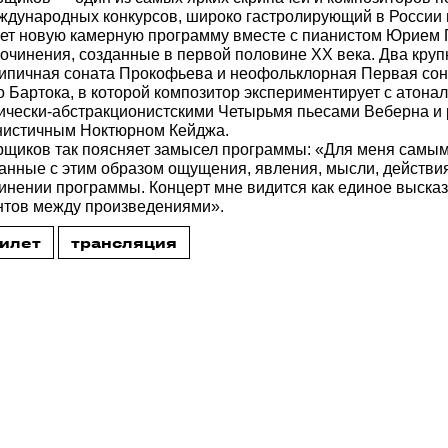
ждународных конкурсов, широко гастролирующий в России 
ет новую камерную программу вместе с пианистом Юрием 
сочинения, созданные в первой половине XX века. Два кру
ипичная соната Прокофьева и неофольклорная Первая сона
 Бартока, в которой композитор экспериментирует с атона
ически-абстракционистскими Четырьмя пьесами Веберна и 
нистичным Ноктюрном Кейджа.
щиков так поясняет замысел программы: «Для меня самым
занные с этим образом ощущения, явления, мысли, действи
инении программы. Концерт мне видится как единое высказ
тов между произведениями».
билет
трансляция