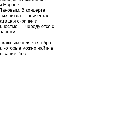
и Европе, —
Пановым. В концерте
пных цикла — эпическая
та для скрипки и
льностью, — чередуются с
ранним,
 важным является образ
я, которые можно найти в
ывание, без