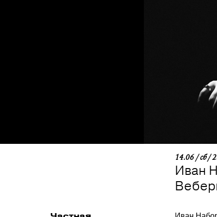
14.06 / сб / 
Иван 
Веберн
Частная
Иван Набор