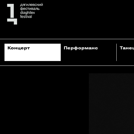
Концерт
Перформанс
Тане