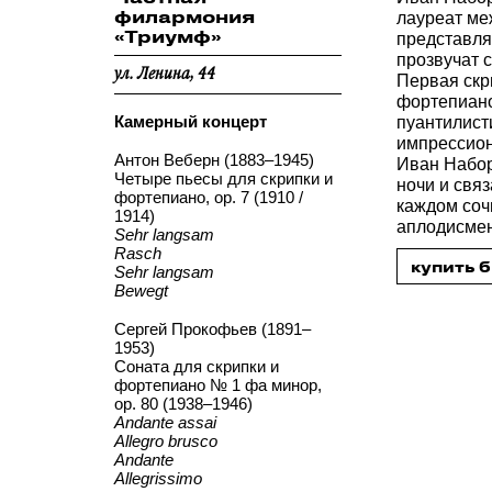
филармония
лауреат ме
«Триумф»
представля
прозвучат 
ул. Ленина, 44
Первая скр
фортепиано
Камерный концерт
пуантилист
импрессио
Антон Веберн (1883–1945)
Иван Набор
Четыре пьесы для скрипки и
ночи и свя
фортепиано, op. 7 (1910 /
каждом соч
1914)
аплодисмен
Sehr langsam
Rasch
купить 
Sehr langsam
Bewegt
Сергей Прокофьев (1891–
1953)
Соната для скрипки и
фортепиано № 1 фа минор,
op. 80 (1938–1946)
Andante assai
Allegro brusco
Andante
Allegrissimo