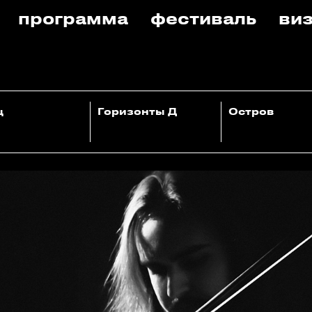
программа
фестиваль
виз
ц
Горизонты Д
Остров