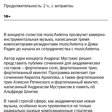
Продолжительность: 2 ч., с антракто
м
16+
В концерте солистов musicAeterna прозвучит камерно-
инструментальная музыка, написанная тремя
композиторами-резидентами musicAeterna и Дома
Радио до начала их сотрудничества с musicAeterna.
Автор идеи концерта Андреас Мустукис решил
представить публике сочинения для академических
составов – фортепиано соло, фортепианное трио,
фортепианный квинтет. Программа включает три
сочинения Кирилла Архипова, а также фортепианное
трио Алексея Ретинского и фортепианный квинтет,
написанный Андреасом Мустукисом в память об
Альфреде Шнитке.
В такой строгой сфере, как академическая новая
музыка, особенно ясно проявляются не только
радикально разные композиционные стратегии,