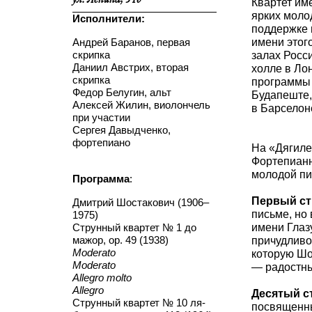
ул. Ленина, 51б
Квартет им
ярких моло
Исполнители:
поддержке 
Андрей Баранов, первая
имени этог
скрипка
залах Росс
Даниил Австрих, вторая
холле в Ло
скрипка
программы 
Федор Белугин, альт
Будапеште,
Алексей Жилин, виолончель
в Барселон
при участии
Сергея Давыдченко,
фортепиано
На «Дягиле
Фортепианн
молодой пи
Программа
:
Первый ст
Дмитрий Шостакович (1906–
письме, но
1975)
Струнный квартет № 1 до
имени Глаз
мажор, ор. 49 (1938)
причудливо
Moderato
которую Шо
Moderato
— радостны
Allegro molto
Allegro
Десятый с
Струнный квартет № 10 ля-
посвященны