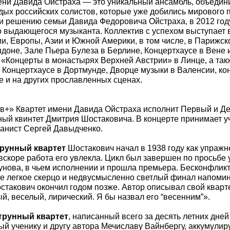
ени Давида Ойстраха — это уникальный ансамбль, объедин
дых российских солистов, которые уже добились мирового 
и решению семьи Давида Федоровича Ойстраха, в 2012 году
о выдающегося музыканта. Коллектив с успехом выступает 
ии, Европы, Азии и Южной Америки, в том числе, в Парижс
ндоне, Зале Пьера Булеза в Берлине, Концертхаусе в Вене 
«Концерты в монастырях Верхней Австрии» в Линце, а так
 Концертхаусе в Дортмунде, Дворце музыки в Валенсии, ко
е и на других прославленных сценах.
в+» Квартет имени Давида Ойстраха исполнит Первый и Де
ый квинтет Дмитрия Шостаковича. В концерте принимает 
анист Сергей Давыдченко.
рунный квартет
Шостакович начал в 1938 году как упражн
 вскоре работа его увлекла. Цикл был завершен по просьбе 
унова, в чьем исполнении и прошла премьера. Бесконфликт
е легкое скерцо и недвусмысленно светлый финал напоми
стакович окончил годом позже. Автор описывал свой кварте
й, веселый, лирический. Я бы назвал его “весенним”».
трунный квартет
, написанный всего за десять летних дней
й ученику и другу автора Мечиславу Вайнбергу, аккумулиру