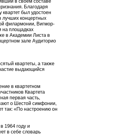
ивший в своем составе
признания. Благодаря
 квартет был удостоен
в лучших концертных
кой филармонии, Вигмор-
и на площадках
же в Академии Листа в
нцертном зале Аудиторио
сятый квартеты, а также
участие выдающийся
ение в квартетном
участников Квартета
ная первая часть,
нают о Шестой симфонии,
т так: «По настроению он
 в 1964 году и
ет в себе словарь