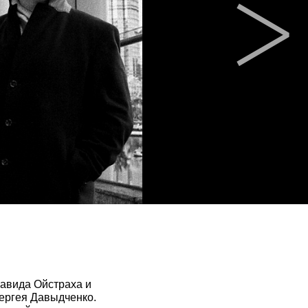
Давида Ойстраха и
Сергея Давыдченко.