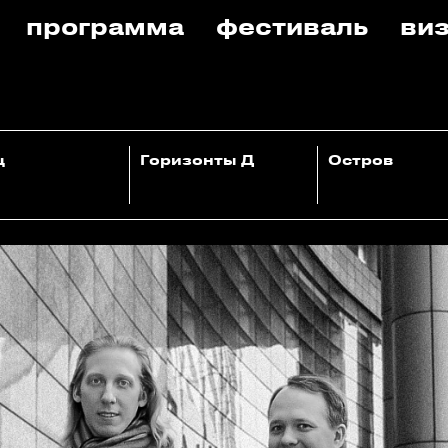
программа
фестиваль
виз
ц
Горизонты Д
Остров