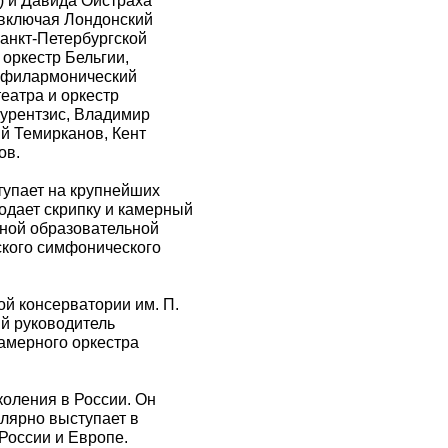
) и Давида Ойстраха
 включая Лондонский
анкт-Петербургской
оркестр Бельгии,
й филармонический
еатра и оркестр
Курентзис, Владимир
й Темирканов, Кент
ов.
тупает на крупнейших
одает скрипку и камерный
ной образовательной
ского cимфонического
ой консерватории им. П.
й руководитель
камерного оркестра
коления в России. Он
лярно выступает в
России и Европе.