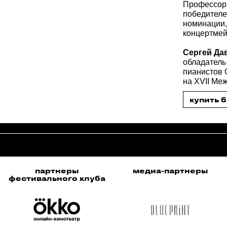
Профессор 
победителе
номинации,
концертмей
Сергей Д
обладатель
пианистов 
на XVII Меж
купить 
медиа-партнеры
организаторы