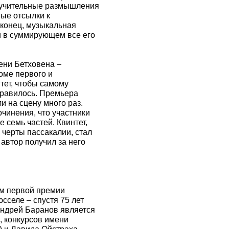
 мучительные размышления
ные отсылки к
конец, музыкальная
и в суммирующем все его
ени Бетховена –
оме первого и
тет, чтобы самому
нравилось. Премьера
и на сцену много раз.
очинения, что участники
 семь частей. Квинтет,
черты пассакалии, стал
автор получил за него
том первой премии
селе – спустя 75 лет
Андрей Баранов является
, конкурсов имени