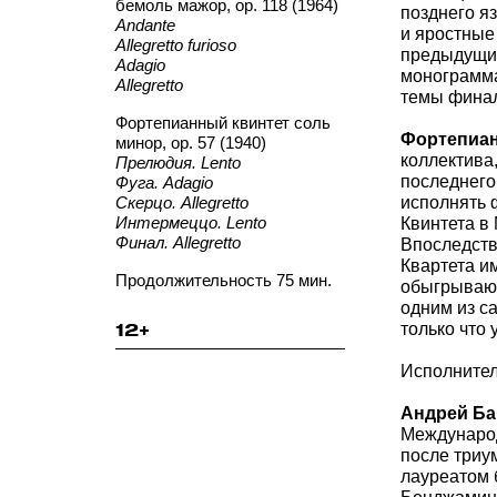
бемоль мажор, ор. 118 (1964)
позднего я
Andante
и яростные
Allegretto furioso
предыдущим
Adagio
монограмма
Allegretto
темы фина
Фортепианный квинтет соль
Фортепиан
минор, ор. 57 (1940)
коллектива
Прелюдия. Lento
последнего
Фуга. Adagio
Скерцо. Allegretto
исполнять 
Интермеццо. Lento
Квинтета в
Финал. Allegretto
Впоследств
Квартета им
Продолжительность 75 мин.
обыгрывающ
одним из с
12+
только что
Исполнител
Андрей Ба
Международ
после триу
лауреатом 