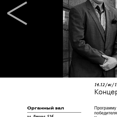
14.12 / вс / 
Концер
Органный зал
Программу 
победителя