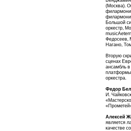
Бенджамина
(Москва). 
филармонич
филармонии
Большой си
оркестр, М
musicAeter
Федосеев, 
Нагано, То
Вторую скр
сценах Евр
ансамбль в
платформы 
оркестра.
Федор Бел
И. Чайковс
«Мастерско
«Прометей»
Алексей Ж
является л
качестве с