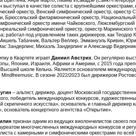
 Бриттена, Анри Марто, Лианы Исакадзе (Санкт-Петербург
Он выступал в качестве солиста с крупнейшими оркестрами,
еский оркестр, Венский симфонический оркестр, оркестр С
, Брюссельский филармонический оркестр, Национальный 
мфонический оркестр имени Чайковского, Люксембургски
онреальский симфонический оркестр, оркестр Мариинского т
na; работал под управлением таких дирижеров, как Теодор 
Мишель Табачник, Вальтер Веллер, Эммануэль Кривин, Юри
мас Зандерлинг, Михаэль Зандерлинг и Александр Ведерник
ипку в Квартете играет
Даниил Австрих
. Он регулярно выс
опы, Японии, Израиля, Африки и Америки, с 2015 года преп
 Высшей школе Кельна. Является основателем международ
Mindfreemusic. В сезоне 2022/2023 был дирижером Ростов
угин
– альтист, дирижер, доцент Московской государственн
кого, победитель международных конкурсов, художественны
й скрипичного искусства», основатель и главный дирижер 
, основатель концертного агентства «Открытие».
илин
признан одним из ведущих виолончелистов своего по
ауреатом многочисленных международных конкурсов и регу
олиста с камерными и симфоническими оркестрами по всей 