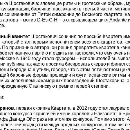
зыка Шостаковича: зловещие ритмы и гротескные образы,
 кульминации, барочная пассакалия в третьей части, мотив
 сочинениям от Пятой симфонии до Восьмого квартета, на
 автора – мотив D-Es-C-H – в открывающем цикл Andante 
ле.
ный квинтет
Шостакович сочинил по просьбе Квартета им
, который стал первым исполнителем всех его квартетов, кр
. По признанию автора, он решил превратить квартет в квин
фортепианную партию и ездить на гастроли, что ему очень 
 Москве в 1940 году стала фурором – исполнителей вызывал
ии публика так часто просила бисировать скерцо и финал с
ени Бородина шутили, говоря, что в этом пятичастном цикле
ий барочные формы прелюдии и фуги, испанские ритмы и 
амых исполняемых камерных произведений Шостаковича, а 
 учрежденную Сталинскую премию первой степени.
и:
ранов
, первая скрипка Квартета, в 2012 году стал лауреа
ного конкурса скрипачей имени королевы Елизаветы в Брюс
мфа Давида Ойстраха на этом же конкурсе. Помимо этого, 
более чем двадцати международных конкурсов, в том числе