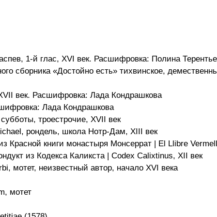
спев, 1-й глас, XVI век. Расшифровка: Полина Теренть
йного сборника «Достойно есть» тихвинское, демествен
XVII век. Расшифровка: Лада Кондрашкова
асшифровка: Лада Кондрашкова
субботы, троестрочие, XVII век
ichael, рондель, школа Нотр-Дам, XIII век
из Красной книги монастыря Монсеррат | El Llibre Vermell
ндукт из Кодекса Каликста | Codex Calixtinus, XII век
bi, мотет, неизвестный автор, начало XVI века
m, мотет
titiae (1578)