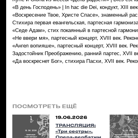
«В день Господень» | In hac die Dei, кондукт, XIII век
«Воскресение Твое, Христе Спасе», знаменный расп
Стихира первая евангельская, партесная гармониз
«Седе Адам», стих покаянный в партесной гармони
«Не ввери мя», партесный концерт, XVIII век. Реко
«Ангел вопияше», партесный концерт, XVIII век. Р
Задостойник Преображению, ранний партес, XVII в
«Да воскреснет Бог», стихира Пасхи, XVII век. Ре
ПОСМОТРЕТЬ ЕЩЁ
19.06.2026
ТРАНСЛЯЦИЯ:
«Три сестры».
Опера-вербатим