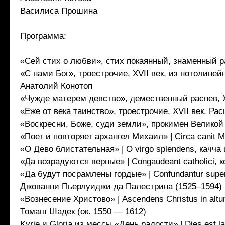
Василиса Прошина
Программа:
«Сей стих о любви», стих покаянный, знаменный ра
«С нами Бог», троестрочие, XVII век, из нотолине
Анатолий Конотоп
«Чужде матерем девство», демественный распев, 
«Еже от века таинство», троестрочие, XVII век. Р
«Воскресни, Боже, суди земли», прокимен Великой 
«Поет и повторяет архангел Михаил» | Circa canit M
«О Дево блистательная» | O virgo splendens, качча 
«Да возрадуются верные» | Congaudeant catholici, ко
«Да будут посрамлены гордые» | Confundantur super
Джованни Пьерлуиджи да Палестрина (1525–1594)
«Вознесение Христово» | Ascendens Christus in altu
Томаш Шадек (ок. 1550 — 1612)
Kyrie и Gloria из мессы «День радости» | Dies est lae