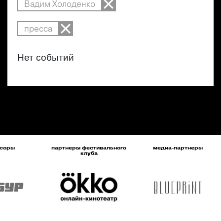
Вадим Холоденко
пресса
Нет событий
соры
партнеры фестивального
медиа-партнеры
клуба