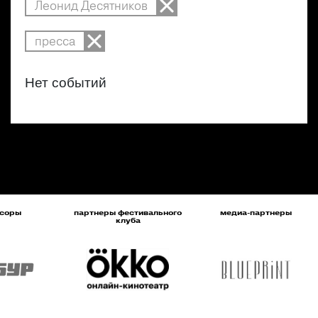
Леонид Десятников
пресса
Нет событий
соры
партнеры фестивального
медиа-партнеры
клуба