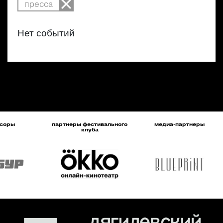
пресса
Нет событий
соры
партнеры фестивального
медиа-партнеры
клуба