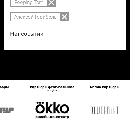
Peeping Tom
Алексей Гориболь
Нет событий
соры
партнеры фестивального
медиа-партнеры
клуба