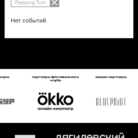
Peeping Tom
Нет событий
соры
партнеры фестивального
медиа-партнеры
клуба