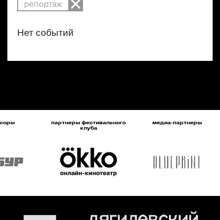
репортаж
Нет событий
соры
партнеры фестивального
медиа-партнеры
клуба