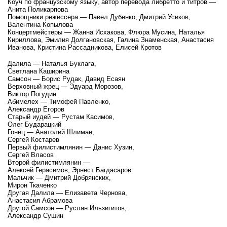
Коуч по французскому языку, автор перевода либретто и титров —
Анита Поликарпова
Помощники режиссера — Павел Дубенко, Дмитрий Усиков,
Валентина Копылова
Концертмейстеры — Жанна Исхакова, Флюра Мусина, Наталья
Кириллова, Эмилия Долгановская, Галина Знаменская, Анастасия
Иванова, Кристина Рассадникова, Елисей Кротов
Далила — Наталья Буклага,
Светлана Каширина
Самсон — Борис Рудак, Давид Есаян
Верховный жрец — Эдуард Морозов,
Виктор Погудин
Абимелех — Тимофей Павленко,
Александр Егоров
Старый иудей — Рустам Касимов,
Олег Бударацкий
Гонец — Анатолий Шлиман,
Сергей Костарев
Первый филистимлянин — Данис Хузин,
Сергей Власов
Второй филистимлянин —
Алексей Герасимов, Эрнест Багдасаров
Мальчик — Дмитрий Добрянских,
Мирон Ткаченко
Другая Далила — Елизавета Чернова,
Анастасия Абрамова
Другой Самсон — Руслан Ильзигитов,
Александр Сушин