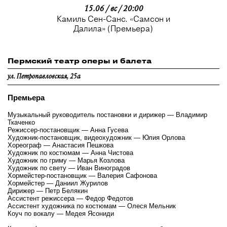
15.06 / вс / 20:00
Камиль Сен-Санс. «Самсон и
Далила» (Премьера)
Пермский театр оперы и балета
ул. Петропавловская, 25а
Премьера
Музыкальный руководитель постановки и дирижер — Владимир
Ткаченко
Режиссер-постановщик — Анна Гусева
Художник-постановщик, видеохудожник — Юлия Орлова
Хореограф — Анастасия Пешкова
Художник по костюмам — Анна Чистова
Художник по гриму — Марья Козлова
Художник по свету — Иван Виноградов
Хормейстер-постановщик — Валерия Сафонова
Хормейстер — Даниил Журилов
Дирижер — Петр Белякин
Ассистент режиссера — Федор Федотов
Ассистент художника по костюмам — Олеся Мельник
Коуч по вокалу — Медея Ясониди