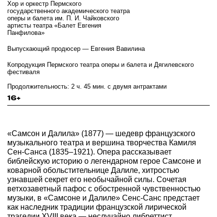
Хор и оркестр Пермского
государственного академического театра
оперы и балета им. П. И. Чайковского
артисты театра «Балет Евгения
Панфилова»
Выпускающий продюсер — Евгения Вавилина
Копродукция Пермского театра оперы и балета и Дягилевского
фестиваля
Продолжительность: 2 ч. 45 мин. с двумя антрактами
16+
«Самсон и Далила» (1877) — шедевр французского
музыкального театра и вершина творчества Камиля
Сен-Санса (1835–1921). Опера рассказывает
библейскую историю о легендарном герое Самсоне и
коварной обольстительнице Далиле, хитростью
узнавшей секрет его необычайной силы. Сочетая
ветхозаветный пафос с обостренной чувственностью
музыки, в «Самсоне и Далиле» Сенс-Санс предстает
как наследник традиции французской лирической
трагедии XVIII века — неслучайно либреттист