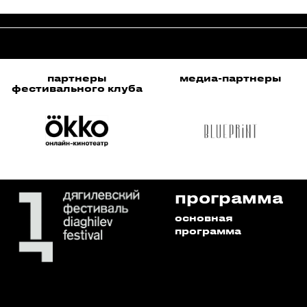
медиа-партнеры
организаторы
а
программа
основная
программа