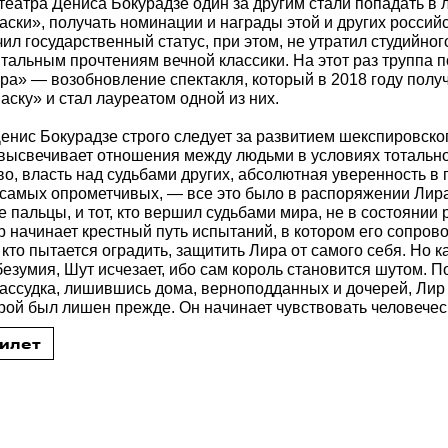
театра Дениса Бокурадзе один за другим стали попадать в 
аски», получать номинации и награды этой и других россий
ил государственный статус, при этом, не утратил студийного
тальным прочтениям вечной классики. На этот раз труппа 
ра» — возобновление спектакля, который в 2018 году полу
аску» и стал лауреатом одной из них.
енис Бокурадзе строго следует за развитием шекспировско
высвечивает отношения между людьми в условиях тотально
во, власть над судьбами других, абсолютная уверенность в 
 самых опрометчивых, — все это было в распоряжении Лира.
е пальцы, и тот, кто вершил судьбами мира, не в состоянии
р начинает крестный путь испытаний, в котором его сопро
, кто пытается оградить, защитить Лира от самого себя. Но к
безумия, Шут исчезает, ибо сам король становится шутом. П
рассудка, лишившись дома, верноподданных и дочерей, Лир
орой был лишен прежде. Он начинает чувствовать человечес
билет