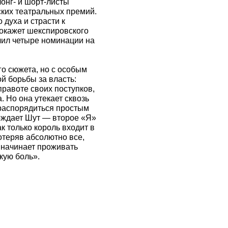
лонг- и шорт-листы
ских театральных премий.
 духа и страсти к
покажет шекспировского
чил четыре номинации на
го сюжета, но с особым
й борьбы за власть:
правоте своих поступков,
 Но она утекает сквозь
 распорядиться простым
вождает Шут — второе «Я»
ак только король входит в
отеряв абсолютно все,
 начинает проживать
кую боль».