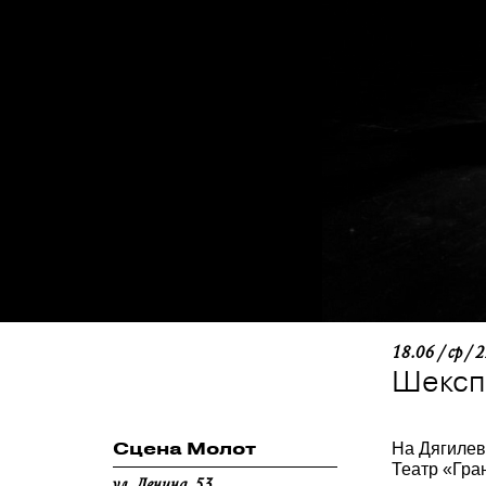
18.06 / ср / 
Шекспи
Сцена Молот
На Дягилев
Театр «Гран