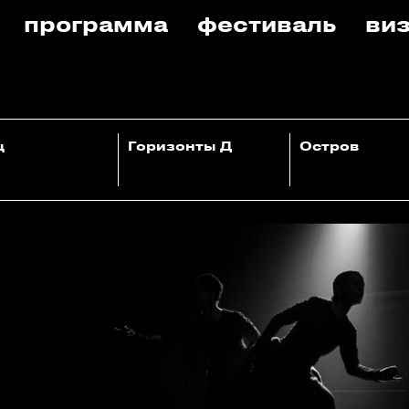
программа
фестиваль
виз
ц
Горизонты Д
Остров