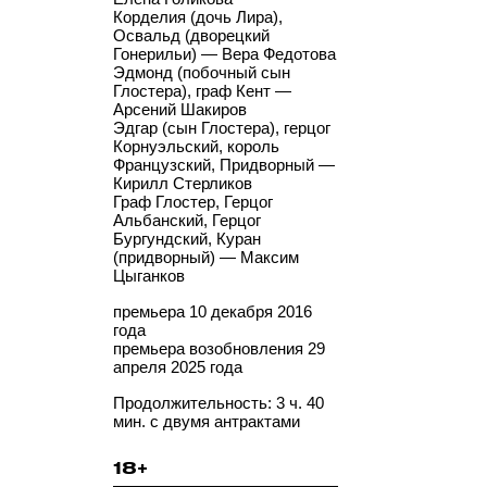
Корделия (дочь Лира),
Освальд (дворецкий
Гонерильи) — Вера Федотова
Эдмонд (побочный сын
Глостера), граф Кент —
Арсений Шакиров
Эдгар (сын Глостера), герцог
Корнуэльский, король
Французский, Придворный —
Кирилл Стерликов
Граф Глостер, Герцог
Альбанский, Герцог
Бургундский, Куран
(придворный) — Максим
Цыганков
премьера 10 декабря 2016
года
премьера возобновления 29
апреля 2025 года
Продолжительность: 3 ч. 40
мин.
с двумя антрактами
18+