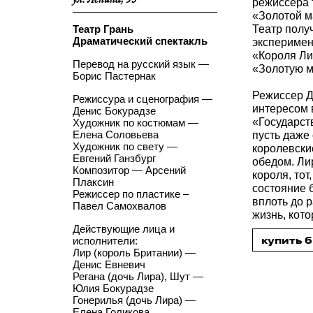
ул. Ленина, 53
режиссера 
«Золотой м
Театр получ
Театр Грань
Драматический спе
ктакль
эксперимен
«Короля Ли
Перевод на русский язык —
«Золотую м
Борис Пастернак
Режиссер Д
Режиссура и сценография —
интересом 
Денис Бокурадзе
«Государст
Художник по костюмам —
Елена Соловьева
пусть даже
Художник по свету —
королевски
Евгений Ганзбург
обедом. Ли
Композитор — Арсений
короля, тот
Плаксин
состояние 
Режиссер по пластике –
вплоть до 
Павел Самохвалов
жизнь, кот
Действующие лица и
купить 
исполнители:
Лир (король Британии) —
Денис Евневич
Регана (дочь Лира), Шут —
Юлия Бокурадзе
Гонерилья (дочь Лира) —
Елена Голикова