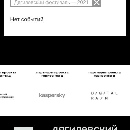
Дягилевский фестиваль — 2021
Нет событий
 проекта
партнеры проекта
партнеры проекта
онты д
горизонты д
горизонты д