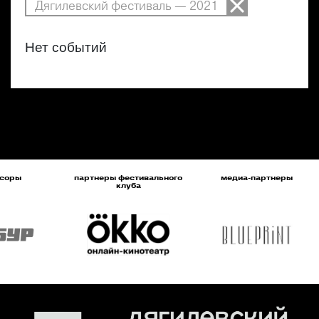
Дягилевский фестиваль — 2021
Нет событий
соры
партнеры фестивального
медиа-партнеры
клуба