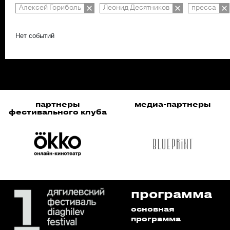
Алексей Гориболь
Леонид Десятников
пресса
Нет событий
партнеры
медиа-партнеры
фестивального клуба
программа
основная
программа