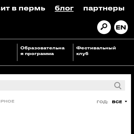
ит в пермь
блог
партнеры
Образовательна
Фестивальный
я программа
клуб
ЯРНОЕ
ВСЕ
ГОД: