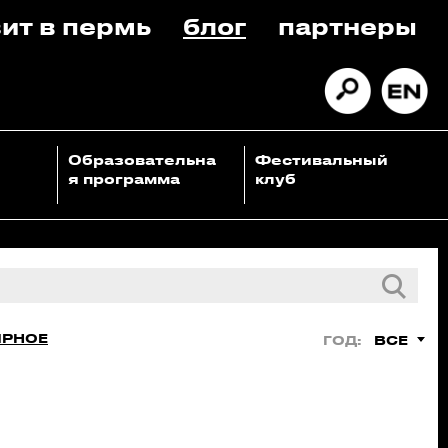
ит в пермь
блог
партнеры
Образовательна
Фестивальный
я программа
клуб
ЯРНОЕ
ВСЕ
ГОД: