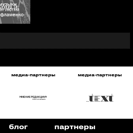
АММА И
ы
медиа-партнеры
медиа-партнер
блог
партнеры