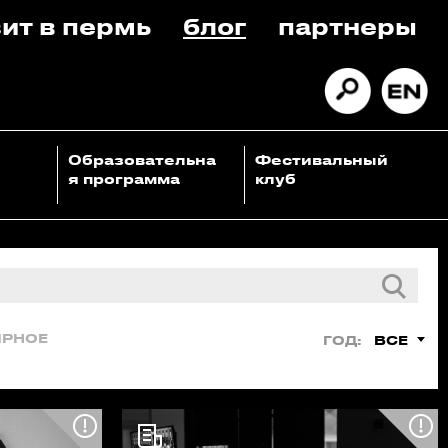
ит в пермь
блог
партнеры
Образовательна
Фестивальный
я программа
клуб
ЯРНОЕ
ВСЕ
ГОД: