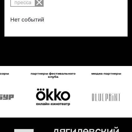
пресса
Нет событий
соры
партнеры фестивального
медиа-партнеры
клуба